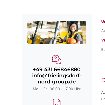
U
A
V
Be
+49 431 66846880
info@frielingsdorf-
D
nord-group.de
Mo. - Fr.: 08:00 - 17:00 Uhr
At
um