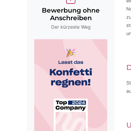
ei
Nu
Bewerbung ohne
zu
Anschreiben
st
Der kürzeste Weg
u
D
S
a
U