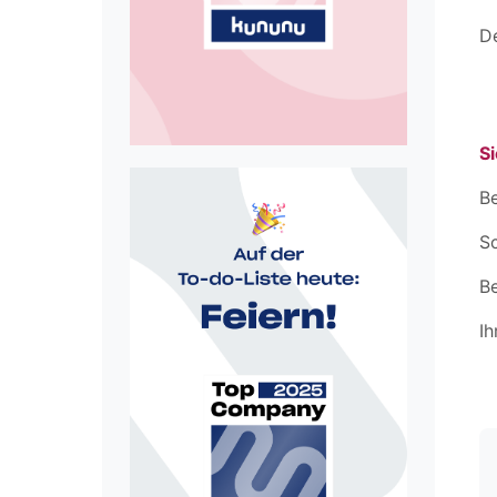
De
Si
Be
Sc
B
Ih