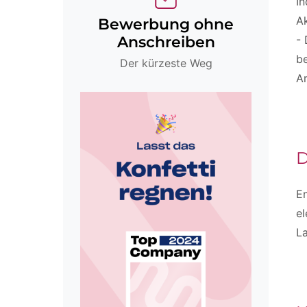
I
Ak
Bewerbung ohne
- 
Anschreiben
be
Der kürzeste Weg
Ar
D
E
el
La