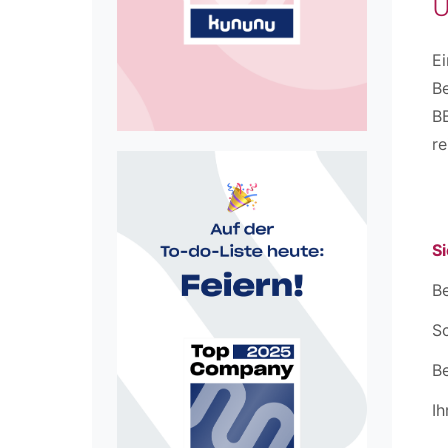
U
Ei
Be
BB
re
Si
Be
Sc
B
Ih