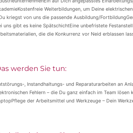
ndustrieunternehmenEin auf Dich angepasstes Einarbeitung
ademieKostenfreie Weiterbildungen, um Deine elektrischen
Du kriegst von uns die passende Ausbildung/FortbildungGer
i uns gibt es keine SpätschichtEine unbefristete Festanst
beitsmaterialien, die die Konkurrenz vor Neid erblassen las
as werden Sie tun:
ntstörungs-, Instandhaltungs- und Reparaturarbeiten an A
ektronischen Fehlern – die Du ganz einfach im Team lösen
ptopPflege der Arbeitsmittel und Werkzeuge – Dein Werkze