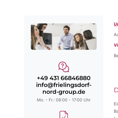
U
A
V
Be
+49 431 66846880
info@frielingsdorf-
D
nord-group.de
Mo. - Fr.: 08:00 - 17:00 Uhr
Ei
Ba